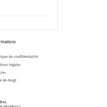
ormations
tique de confidentialité
ions légales
kies
le de doigt
YPAL
X (PAYPAL)