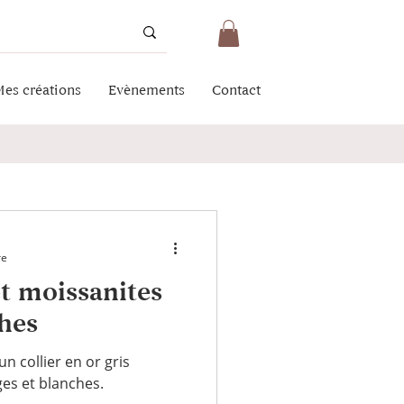
es créations
Evènements
Contact
re
et moissanites
hes
n collier en or gris
ges et blanches.