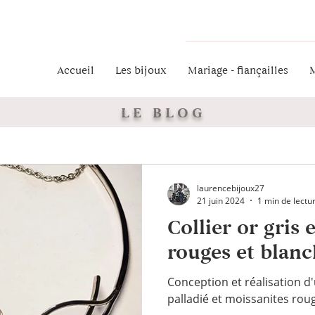
Accueil
Les bijoux
Mariage - fiançailles
M
LE BLOG
laurencebijoux27
21 juin 2024
1 min de lectu
Collier or gris 
rouges et blanc
Conception et réalisation d'u
palladié et moissanites rou