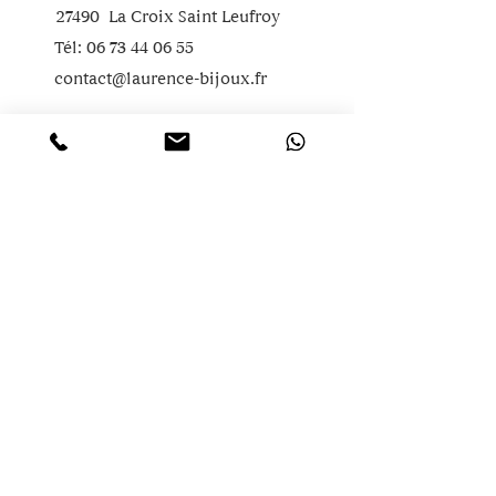
27490 La Croix Saint Leufroy
Tél:
06 73 44 06 55
contact@laurence-bijoux.fr
Tous les bijoux
Les bijoux en or
Les bijoux en argent
Les bijoux en gold filled
Les bijoux pour homme
Les bijoux en pierres précieuses
Les bijoux en pierres fines
Les bijoux en pierres naturelles
Informations
CGV
Politique de confidentialité
Mentions légales