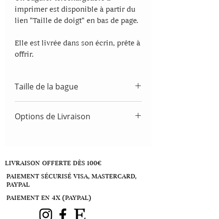
imprimer est disponible à partir du
lien "Taille de doigt" en bas de page.
Elle est livrée dans son écrin, prête à
offrir.
Taille de la bague
Les tailles proposées sont des tailles
Options de Livraison
standards. Elles correspondent au
diamètre interne de la bague. Pour
France métropolitaine:
plus de précision, demandez à un
Recommandé R2 : gratuit
bijoutier de vous prendre vos
Autres pays, me contacter via la page
mesures.
LIVRAISON OFFERTE DÈS 100€
"Contacts"
PAIEMENT SÉCURISÉ VISA, MASTERCARD,
Cette bague étant réalisée sur
Un baguier téléchargeable à
PAYPAL
commande, son délai d'envoi est
imprimer est disponible à partir du
PAIEMENT EN 4X (PAYPAL)
d'environ 7 jours après validation.
lien "Taille de doigt" en bas de page.
Attention, cette mesure doit être très