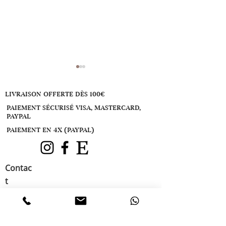
LIVRAISON OFFERTE DÈS 100€
PAIEMENT SÉCURISÉ VISA, MASTERCARD,
PAYPAL
PAIEMENT EN 4X (PAYPAL)
Bague or gris, diamants
Bague toi et mo
et améthyste
jaune 18K, diamants
Contac
naturels et top
t
27490 La Croix Saint Leufroy
Tél:
06 73 44 06 55