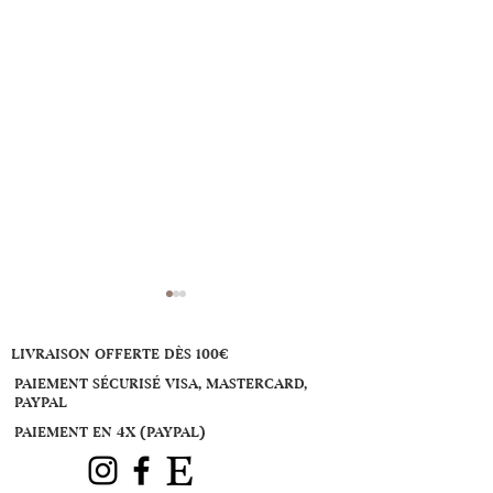
LIVRAISON OFFERTE DÈS 100€
PAIEMENT SÉCURISÉ VISA, MASTERCARD,
PAYPAL
PAIEMENT EN 4X (PAYPAL)
Bague or gris, diamants
Bague toi et mo